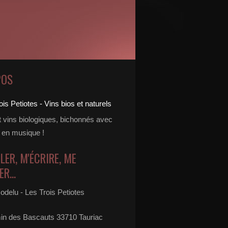
POS
t vins biologiques, bichonnés avec
 en musique !
LER, M'ÉCRIRE, ME
R...
odelu - Les Trois Petiotes
in des Bascauts 33710 Tauriac