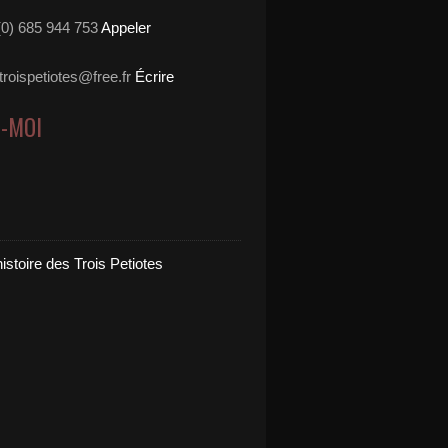
3(0) 685 944 753
Appeler
stroispetiotes@free.fr
Écrire
Z-MOI
 histoire des Trois Petiotes