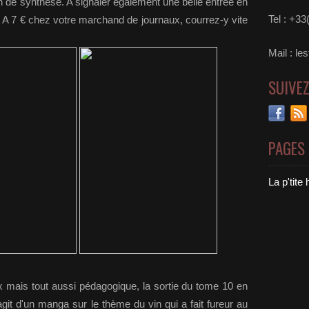
n de synthèse. A signaler également une belle entrée en
Tel : +3
 A 7 € chez votre marchand de journaux, courrez-y vite
Mail : le
SUIVE
PAGES
La p'tite
x mais tout aussi pédagogique, la sortie du tome 10 en
agit d'un manga sur le thème du vin qui a fait fureur au