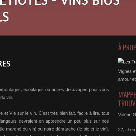
LS
À PRO
RES
Vignes e
amour et
 remontages, écoulages ou autres décuvages pour vous
M'APPE
 du vin.
TROUVE
t Vie sur le vin. C'est très bien fait, facile à lire, tout
Valérie G
dangeurs devraient en apprendre un peu plus sur nos
(le marché du vin) ou notre démarche (le bio et le vin).
22, chem