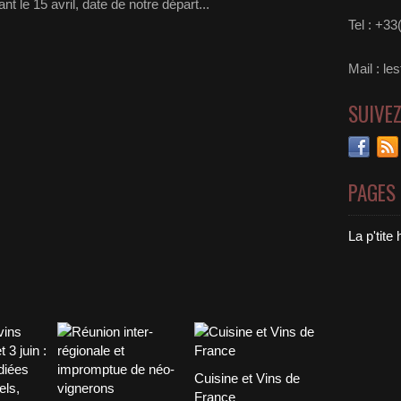
nt le 15 avril, date de notre départ...
Tel : +3
Mail : le
SUIVE
PAGES
La p'tite
Cuisine et Vins de
France