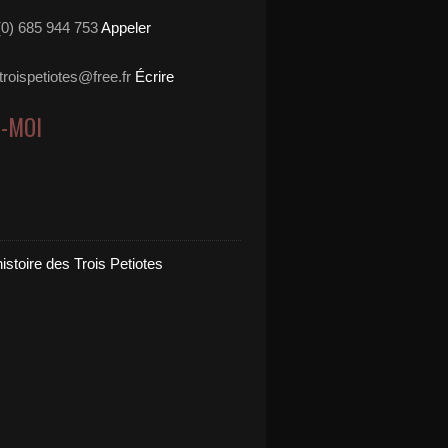
3(0) 685 944 753
Appeler
stroispetiotes@free.fr
Écrire
Z-MOI
 histoire des Trois Petiotes