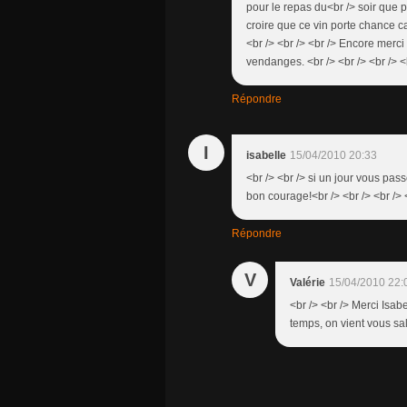
pour le repas du<br /> soir que p
croire que ce vin porte chance c
<br /> <br /> <br /> Encore merci 
vendanges. <br /> <br /> <br /> <
Répondre
I
isabelle
15/04/2010 20:33
<br /> <br /> si un jour vous pa
bon courage!<br /> <br /> <br /> 
Répondre
V
Valérie
15/04/2010 22:
<br /> <br /> Merci Isab
temps, on vient vous salu