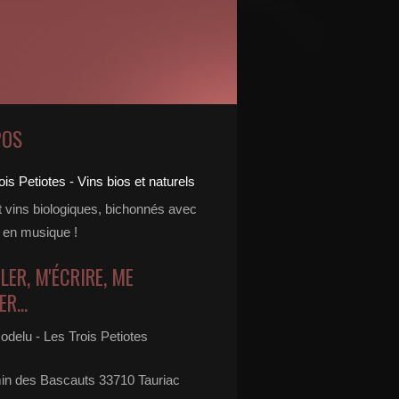
POS
t vins biologiques, bichonnés avec
 en musique !
LER, M'ÉCRIRE, ME
R...
odelu - Les Trois Petiotes
in des Bascauts 33710 Tauriac