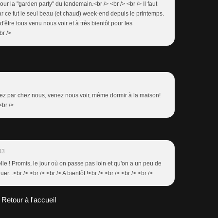
our la "garden party" du lendemain.<br /> <br /> <br /> Il faut
ar ce fut le seul beau (et chaud) week-end depuis le printemps.
d'être tous venu nous voir et à très bientôt pour les
br />
ssez par chez nous, venez nous voir, même dormir à la maison!
<br />
03
elle ! Promis, le jour où on passe pas loin et qu'on a un peu de
er...<br /> <br /> <br /> A bientôt !<br /> <br /> <br /> <br />
Retour à l'accueil