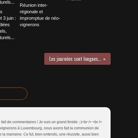
Réunion inter-
ns
régionale et
 3 juin :
impromptue de néo-
diées
vignerons
els,
turels...
Les journées sont longues...
s fait de commentaires ! Je suis un grand timide ;-)<br /> <br />
s vignerons à Luxembourg, nous avons fait la communion de
e la marraine. Ce fut, bien entendu, une réussite, aussi bien