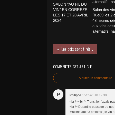
SALON "AU FIL DU
VIN" EN CORRÈZE
Salon des vi
LES 17 ET 28 AVRIL
Rue89 les 2 et
2024
48 heures dé
aux vins actu
alternatifs, na
Les bois sont tirés...
COMMENTER CET ARTICLE
Ajouter un commentaire
P
Philippe
15/05/2010 19:30
<br /> <br /> Tiens, je n'avais pa
<br /> Durant le passage de no
Maxime aux "3 petiotes", le vin d