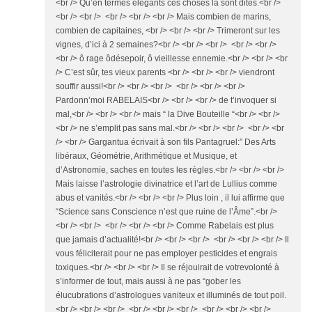
<br /> Qu’en termes élégants ces choses là sont dites.<br />
<br /> <br /> <br /> <br /> <br /> Mais combien de marins,
combien de capitaines, <br /> <br /> <br /> Trimeront sur les
vignes, d’ici à 2 semaines?<br /> <br /> <br /> <br /> <br />
<br /> ô rage ôdésepoir, ô vieillesse ennemie.<br /> <br /> <br
/> C’est sûr, tes vieux parents <br /> <br /> <br /> viendront
souffir aussi!<br /> <br /> <br /> <br /> <br /> <br />
Pardonn’moi RABELAIS<br /> <br /> <br /> de t’invoquer si
mal,<br /> <br /> <br /> mais “ la Dive Bouteille “<br /> <br />
<br /> ne s’emplit pas sans mal.<br /> <br /> <br /> <br /> <br
/> <br /> Gargantua écrivait à son fils Pantagruel:” Des Arts
libéraux, Géométrie, Arithmétique et Musique, et
d’Astronomie, saches en toutes les règles.<br /> <br /> <br />
Mais laisse l’astrologie divinatrice et l’art de Lullius comme
abus et vanités.<br /> <br /> <br /> Plus loin , il lui affirme que
“Science sans Conscience n’est que ruine de l’Âme”.<br />
<br /> <br /> <br /> <br /> <br /> Comme Rabelais est plus
que jamais d’actualité!<br /> <br /> <br /> <br /> <br /> <br /> Il
vous féliciterait pour ne pas employer pesticides et engrais
toxiques.<br /> <br /> <br /> Il se réjouirait de votrevolonté à
s’informer de tout, mais aussi à ne pas “gober les
élucubrations d’astrologues vaniteux et illuminés de tout poil.
<br /> <br /> <br /> <br /> <br /> <br /> <br /> <br /> <br />