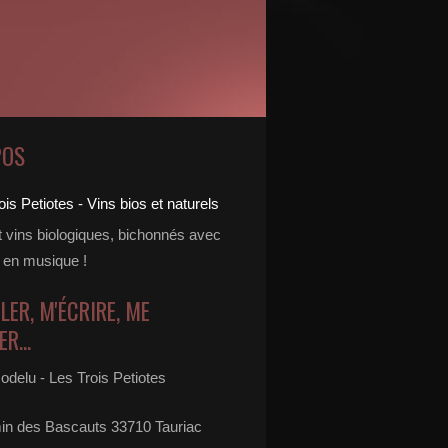
POS
t vins biologiques, bichonnés avec
 en musique !
LER, M'ÉCRIRE, ME
R...
odelu - Les Trois Petiotes
in des Bascauts 33710 Tauriac