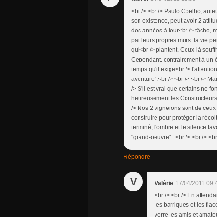
<br /> <br /> Paulo Coelho, aute
son existence, peut avoir 2 attit
des années à leur<br /> tâche, mais
par leurs propres murs. la vie pe
qui<br /> plantent. Ceux-là souf
Cependant, contrairement à un é
temps qu'il exige<br /> l'attention
aventure".<br /> <br /> <br /> Ma
/> S'il est vrai que certains ne fo
heureusement les Constructeurs-Ja
/> Nos 2 vignerons sont de ceux q
construire pour protéger la récolt
terminé, l'ombre et le silence fav
"grand-oeuvre"...<br /> <br /> <br
Répondre
V
Valérie
17/04/2011 09:
<br /> <br /> En attend
les barriques et les fla
verre les amis et amateu