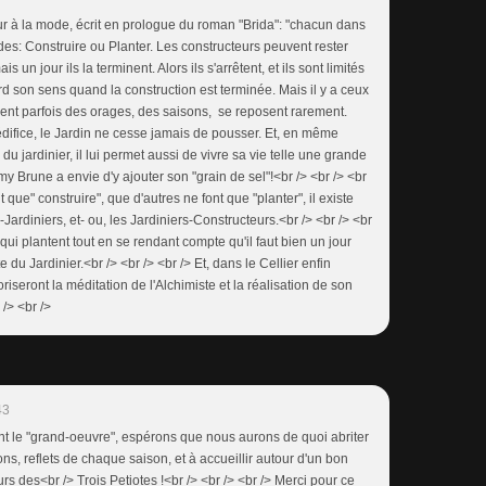
ur à la mode, écrit en prologue du roman "Brida": "chacun dans
udes: Construire ou Planter. Les constructeurs peuvent rester
 un jour ils la terminent. Alors ils s'arrêtent, et ils sont limités
rd son sens quand la construction est terminée. Mais il y a ceux
frent parfois des orages, des saisons, se reposent rarement.
difice, le Jardin ne cesse jamais de pousser. Et, en même
 du jardinier, il lui permet aussi de vivre sa vie telle une grande
my Brune a envie d'y ajouter son "grain de sel"!<br /> <br /> <br
nt que" construire", que d'autres ne font que "planter", il existe
rdiniers, et- ou, les Jardiniers-Constructeurs.<br /> <br /> <br
ui plantent tout en se rendant compte qu'il faut bien un jour
e du Jardinier.<br /> <br /> <br /> Et, dans le Cellier enfin
oriseront la méditation de l'Alchimiste et la réalisation de son
 /> <br />
43
ant le "grand-oeuvre", espérons que nous aurons de quoi abriter
cons, reflets de chaque saison, et à accueillir autour d'un bon
rs des<br /> Trois Petiotes !<br /> <br /> <br /> Merci pour ce