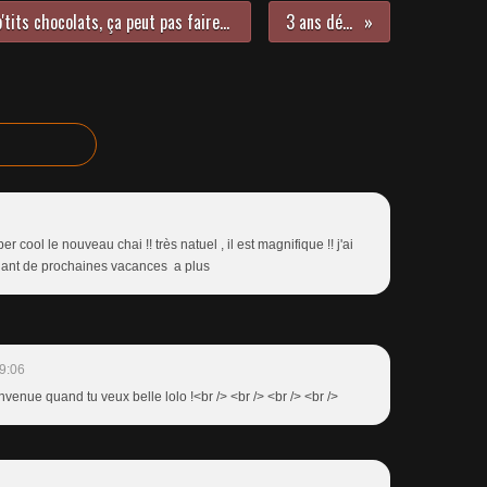
Les p'tits voeux, c'est comme les p'tits chocolats, ça peut pas faire de mal...
3 ans déjà...
uper cool le nouveau chai !! très natuel , il est magnifique !! j'ai
ndant de prochaines vacances a plus
9:06
envenue quand tu veux belle lolo !<br /> <br /> <br /> <br />