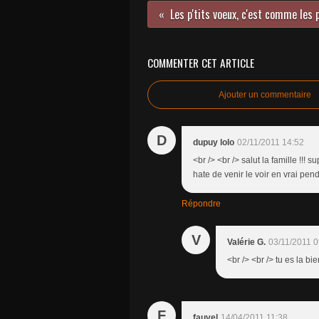
COMMENTER CET ARTICLE
Ajouter un commentaire
D
dupuy lolo
02/11/2011 14:52
<br /> <br /> salut la famille !!! s
hate de venir le voir en vrai pe
Répondre
V
Valérie G.
03/11/2011 0
<br /> <br /> tu es la bi
F
fauvel
14/04/2011 11:38