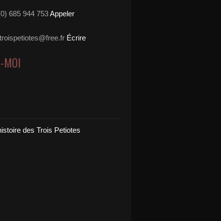
3(0) 685 944 753
Appeler
stroispetiotes@free.fr
Écrire
Z-MOI
 histoire des Trois Petiotes