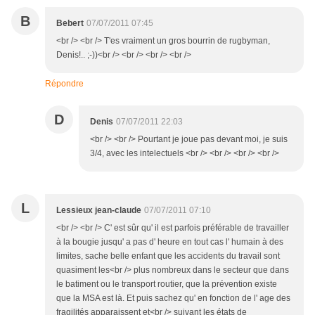
B
Bebert
07/07/2011 07:45
<br /> <br /> T'es vraiment un gros bourrin de rugbyman,
Denis!.. ;-))<br /> <br /> <br /> <br />
Répondre
D
Denis
07/07/2011 22:03
<br /> <br /> Pourtant je joue pas devant moi, je suis
3/4, avec les intelectuels <br /> <br /> <br /> <br />
L
Lessieux jean-claude
07/07/2011 07:10
<br /> <br /> C' est sûr qu' il est parfois préférable de travailler
à la bougie jusqu' a pas d' heure en tout cas l' humain à des
limites, sache belle enfant que les accidents du travail sont
quasiment les<br /> plus nombreux dans le secteur que dans
le batiment ou le transport routier, que la prévention existe
que la MSA est là. Et puis sachez qu' en fonction de l' age des
fragilités apparaissent et<br /> suivant les états de