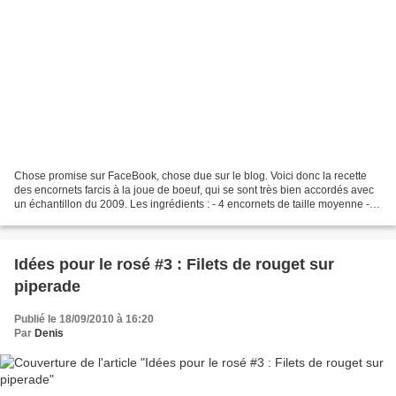
Chose promise sur FaceBook, chose due sur le blog. Voici donc la recette
des encornets farcis à la joue de boeuf, qui se sont très bien accordés avec
un échantillon du 2009. Les ingrédients : - 4 encornets de taille moyenne -
une joue de boeuf - 2/3 petits...
Idées pour le rosé #3 : Filets de rouget sur
piperade
Publié le 18/09/2010 à 16:20
Par
Denis