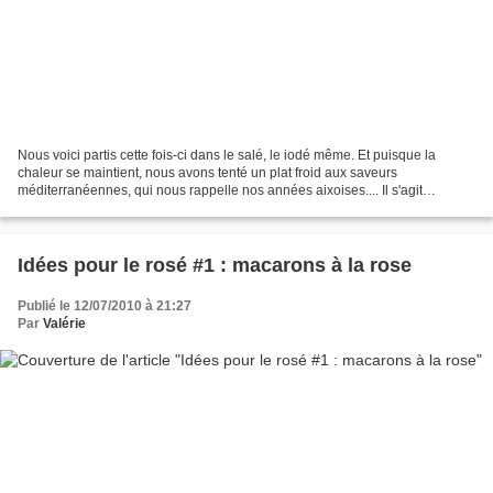
Nous voici partis cette fois-ci dans le salé, le iodé même. Et puisque la
chaleur se maintient, nous avons tenté un plat froid aux saveurs
méditerranéennes, qui nous rappelle nos années aixoises.... Il s'agit
d'antipasti de légumes et de fruits de mer...
Idées pour le rosé #1 : macarons à la rose
Publié le 12/07/2010 à 21:27
Par
Valérie