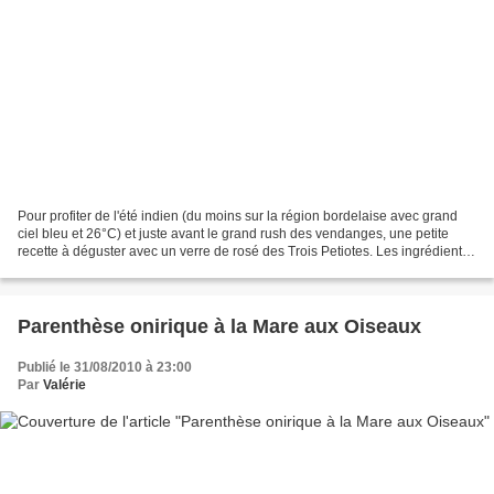
Pour profiter de l'été indien (du moins sur la région bordelaise avec grand
ciel bleu et 26°C) et juste avant le grand rush des vendanges, une petite
recette à déguster avec un verre de rosé des Trois Petiotes. Les ingrédients
(pour 2 personnes) : - 2...
Parenthèse onirique à la Mare aux Oiseaux
Publié le 31/08/2010 à 23:00
Par
Valérie