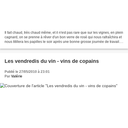
Il fait chaud, très chaud même, et il n'est pas rare que sur les vignes, en plein
cagnard, on se prenne à rêver d'un bon verre de rosé qui nous rafraîchira et
nous titillera les papilles le soir après une bonne grosse journée de travail...
Le rosé des...
Les vendredis du vin - vins de copains
Publié le 27/05/2010 à 23:01
Par
Valérie