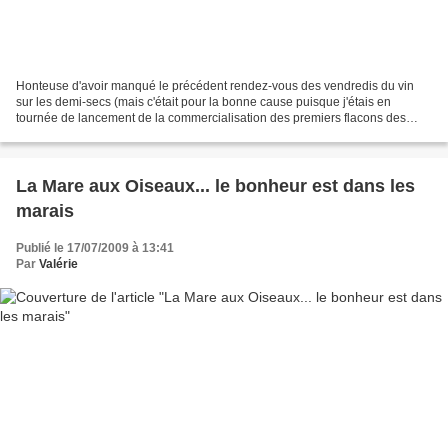
Honteuse d'avoir manqué le précédent rendez-vous des vendredis du vin
sur les demi-secs (mais c'était pour la bonne cause puisque j'étais en
tournée de lancement de la commercialisation des premiers flacons des
Trois Petiotes...), il fallait tout de même...
La Mare aux Oiseaux... le bonheur est dans les
marais
Publié le 17/07/2009 à 13:41
Par
Valérie